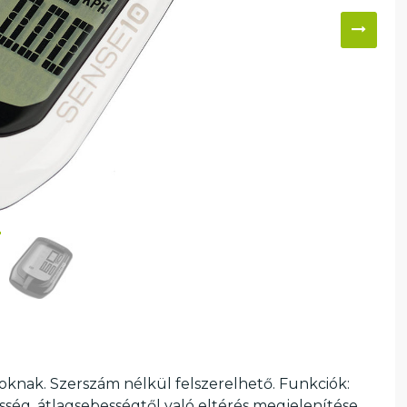
nak. Szerszám nélkül felszerelhető. Funkciók:
sség, átlagsebességtől való eltérés megjelenítése,