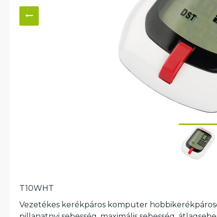
T10WHT
Vezetékes kerékpáros komputer hobbikerékpárosok
pillanatnyi sebesség, maximális sebesség, átlagsebe