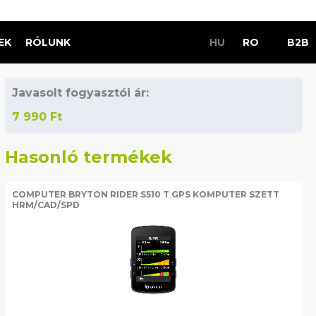
EK
RÓLUNK
HU
RO
B2B
Javasolt fogyasztói ár:
7 990
Ft
Hasonló termékek
COMPUTER BRYTON RIDER S510 T GPS KOMPUTER SZETT
HRM/CAD/SPD