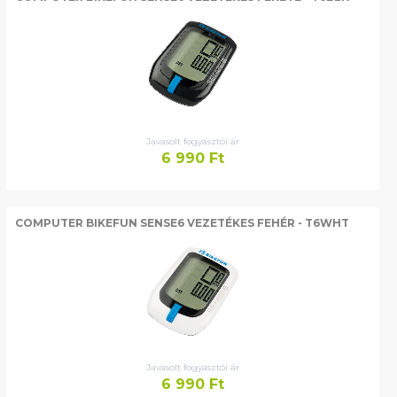
Javasolt fogyasztói ár
6 990
Ft
COMPUTER BIKEFUN SENSE6 VEZETÉKES FEHÉR - T6WHT
Javasolt fogyasztói ár
6 990
Ft