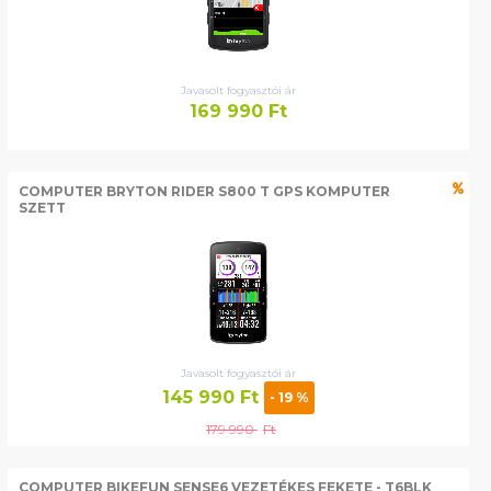
Javasolt fogyasztói ár
169 990
Ft
COMPUTER BRYTON RIDER S800 T GPS KOMPUTER
SZETT
Javasolt fogyasztói ár
145 990
Ft
- 19 %
179 990
Ft
COMPUTER BIKEFUN SENSE6 VEZETÉKES FEKETE - T6BLK