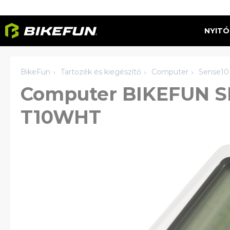
NYITÓ
BikeFun
Tartozék és kiegészítő
Computer
Sense10
Computer BIKEFUN SE
T10WHT