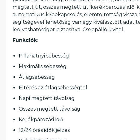
megtett út, összes megtett út, kerékpározási idő, k
automatikus ki/bekapcsolás, elemtöltöttség visszajelz
segítségével lehetőség van egy kiválasztott adat 
leolvashatóságot biztosítva. Cseppálló kivitel.
Funkciók
:
Pillanatnyi sebesség
Maximális sebesség
Átlagsebesség
Eltérés az átlagsebességtől
Napi megtett távolság
Összes megtett távolság
Kerékpározási idő
12/24 órás időkijelzés