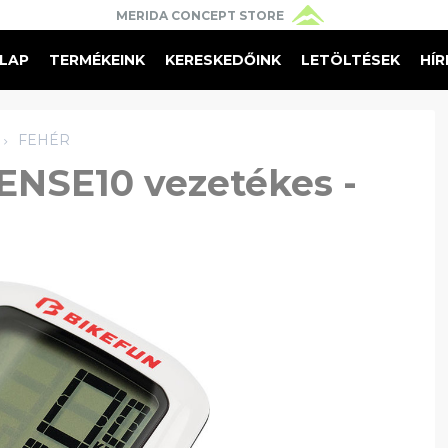
MERIDA CONCEPT STORE
 
LAP
TERMÉKEINK
KERESKEDŐINK
LETÖLTÉSEK
HÍR
FEHÉR
NSE10 vezetékes -