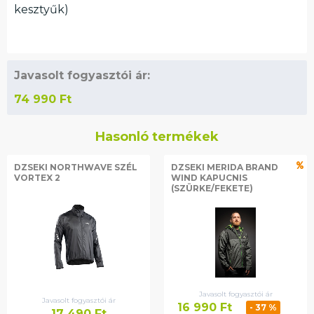
kesztyűk)
Javasolt fogyasztói ár:
74 990
Ft
Hasonló termékek
DZSEKI NORTHWAVE SZÉL
DZSEKI MERIDA BRAND
VORTEX 2
WIND KAPUCNIS
(SZÜRKE/FEKETE)
Javasolt fogyasztói ár
Javasolt fogyasztói ár
16 990
Ft
- 37 %
17 490
Ft