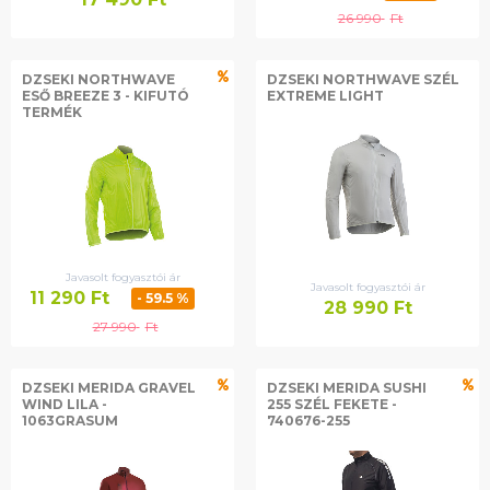
26 990
Ft
DZSEKI NORTHWAVE
DZSEKI NORTHWAVE SZÉL
ESŐ BREEZE 3 - KIFUTÓ
EXTREME LIGHT
TERMÉK
Javasolt fogyasztói ár
Javasolt fogyasztói ár
11 290
Ft
- 59.5 %
28 990
Ft
27 990
Ft
DZSEKI MERIDA GRAVEL
DZSEKI MERIDA SUSHI
WIND LILA -
255 SZÉL FEKETE -
1063GRASUM
740676-255