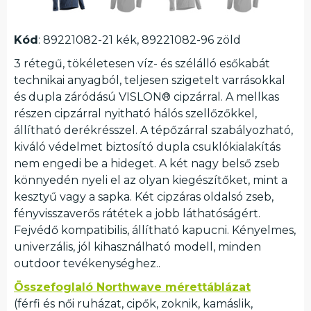
Kód
: 89221082-21 kék, 89221082-96 zöld
3 rétegű, tökéletesen víz- és szélálló esőkabát
technikai anyagból, teljesen szigetelt varrásokkal
és dupla záródású VISLON® cipzárral. A mellkas
részen cipzárral nyitható hálós szellőzőkkel,
állítható derékrésszel. A tépőzárral szabályozható,
kiváló védelmet biztosító dupla csuklókialakítás
nem engedi be a hideget. A két nagy belső zseb
könnyedén nyeli el az olyan kiegészítőket, mint a
kesztyű vagy a sapka. Két cipzáras oldalsó zseb,
fényvisszaverős rátétek a jobb láthatóságért.
Fejvédő kompatibilis, állítható kapucni. Kényelmes,
univerzális, jól kihasználható modell, minden
outdoor tevékenységhez..
Összefoglaló Northwave mérettáblázat
(férfi és női ruházat, cipők, zoknik, kamáslik,