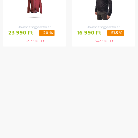
Javasolt fogyasztói ár
Javasolt fogyasztói ár
23 990
Ft
16 990
Ft
- 20 %
- 51.5 %
29 990
Ft
34 990
Ft