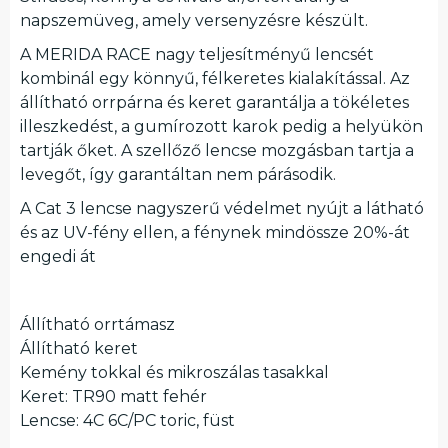
napszemüveg, amely versenyzésre készült.
A MERIDA RACE nagy teljesítményű lencsét
kombinál egy könnyű, félkeretes kialakítással. Az
állítható orrpárna és keret garantálja a tökéletes
illeszkedést, a gumírozott karok pedig a helyükön
tartják őket. A szellőző lencse mozgásban tartja a
levegőt, így garantáltan nem párásodik.
A Cat 3 lencse nagyszerű védelmet nyújt a látható
és az UV-fény ellen, a fénynek mindössze 20%-át
engedi át
Állítható orrtámasz
Állítható keret
Kemény tokkal és mikroszálas tasakkal
Keret: TR90 matt fehér
Lencse: 4C 6C/PC toric, füst