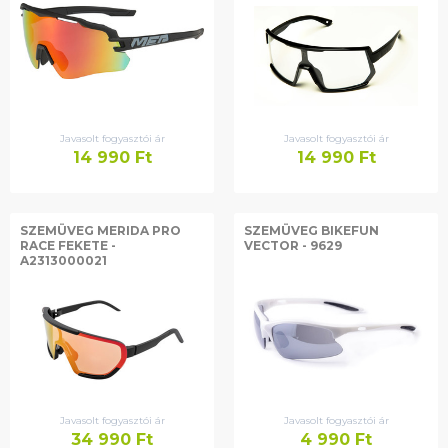
Javasolt fogyasztói ár
Javasolt fogyasztói ár
14 990
Ft
14 990
Ft
SZEMÜVEG MERIDA PRO
SZEMÜVEG BIKEFUN
RACE FEKETE -
VECTOR - 9629
A2313000021
Javasolt fogyasztói ár
Javasolt fogyasztói ár
34 990
Ft
4 990
Ft