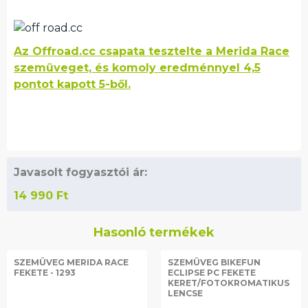
Az Offroad.cc csapata tesztelte a Merida Race
szemüveget, és komoly eredménnyel 4,5
pontot kapott 5-ből.
Javasolt fogyasztói ár:
14 990
Ft
Hasonló termékek
SZEMÜVEG MERIDA RACE
SZEMÜVEG BIKEFUN
FEKETE - 1293
ECLIPSE PC FEKETE
KERET/FOTOKROMATIKUS
LENCSE