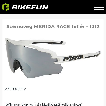
Szemüveg MERIDA RACE fehér - 1312
2313001312
Stílusos, könnyű és kiváló ár/érték arányú