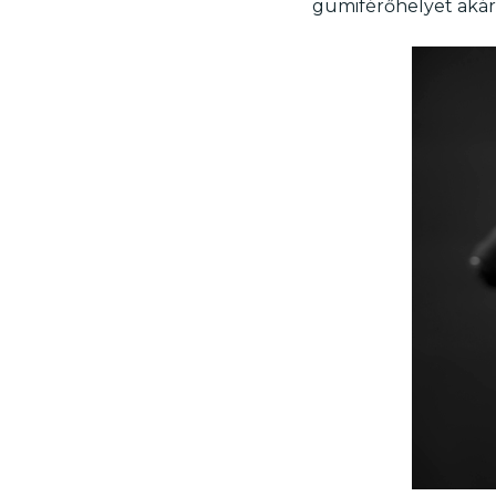
gumiférőhelyet akár