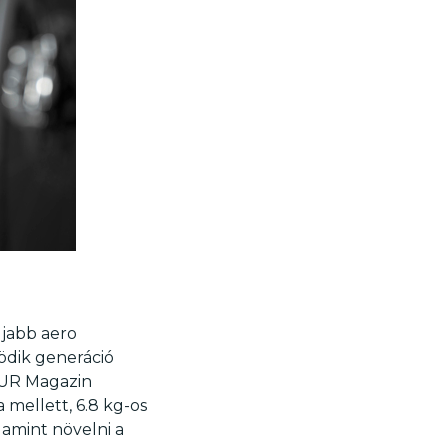
újabb aero
ödik generáció
TOUR Magazin
 mellett, 6.8 kg-os
lamint növelni a