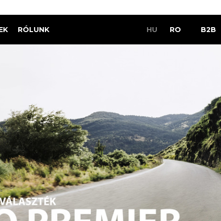
EK
RÓLUNK
HU
RO
B2B