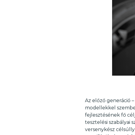
Az előző generáció –
modellekkel szemben,
fejlesztésének fő cé
tesztelési szabályai
versenykész célsúlly