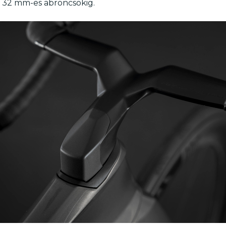
 32 mm-es abroncsokig.