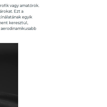
profik vagy amatőrök.
rokat. Ezt a
kínálatának egyik
ment keresztül,
l aerodinamikusabb