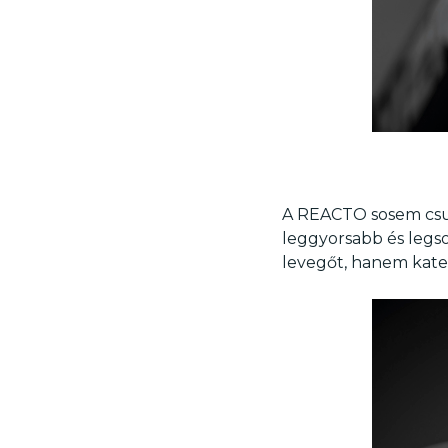
A REACTO sosem csup
leggyorsabb és legs
levegőt, hanem kateg