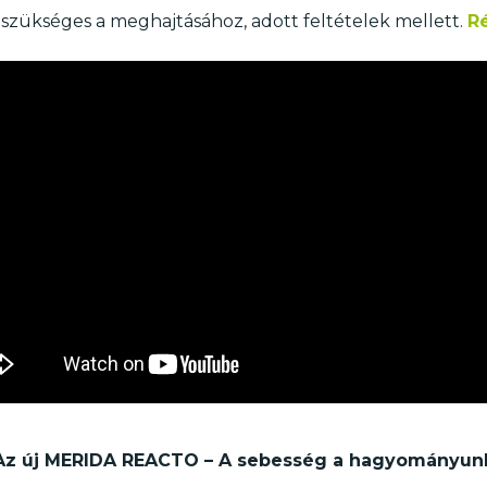
szükséges a meghajtásához, adott feltételek mellett.
Ré
Az új MERIDA REACTO – A sebesség a hagyományun