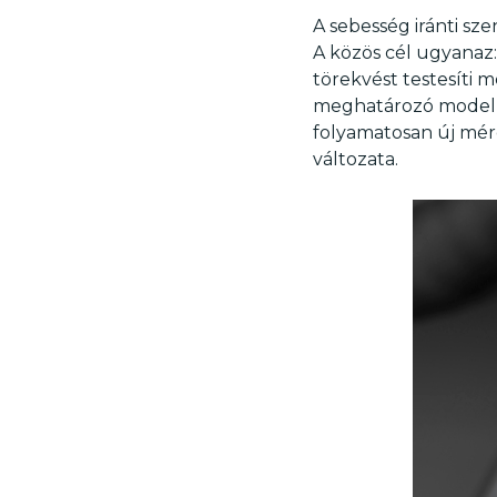
A sebesség iránti sz
A közös cél ugyanaz:
törekvést testesíti
meghatározó modellje
folyamatosan új mér
változata.