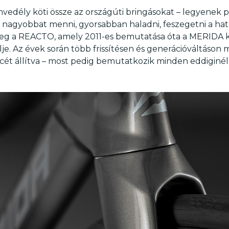
envedély köti össze az országúti bringásokat – legyenek 
 nagyobbat menni, gyorsabban haladni, feszegetni a hatá
 meg a REACTO, amely 2011-es bemutatása óta a MERIDA 
. Az évek során több frissítésen és generációváltáson 
cét állítva – most pedig bemutatkozik minden eddiginé