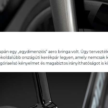
án egy „egydimenziós” aero bringa volt. Úgy tervezték
okoldalúbb országúti kerékpár legyen, amely nemcsak ki
óriaelső kényelmet és magabiztos irányíthatóságot is kí