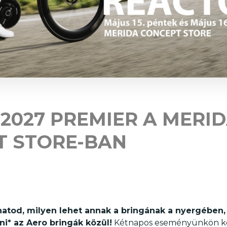
2027 PREMIER A MERI
T STORE-BAN
lhatod, milyen lehet annak a bringának a nyergében,
i* az Aero bringák közül!
Kétnapos eseményünkön köz