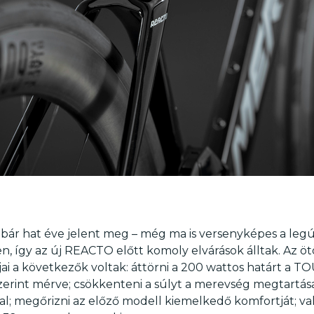
 bár hat éve jelent meg – még ma is versenyképes a leg
 így az új REACTO előtt komoly elvárások álltak. Az öt
ljai a következők voltak: áttörni a 200 wattos határt a 
 szerint mérve; csökkenteni a súlyt a merevség megtartása
al; megőrizni az előző modell kiemelkedő komfortját; va