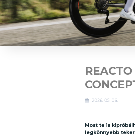
REACTO 
CONCEP
2026. 05. 06.
Most te is kipróbá
legkönnyebb tekern