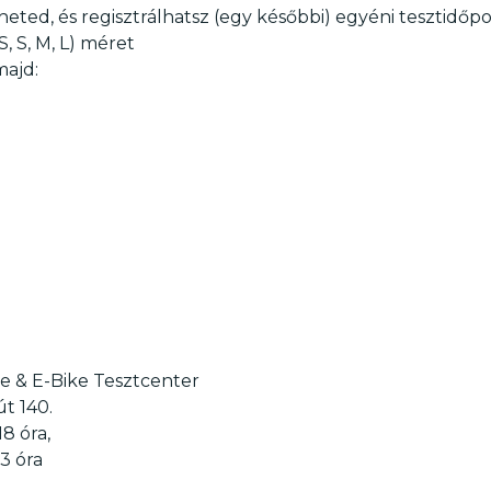
ted, és regisztrálhatsz (egy későbbi) egyéni tesztidőp
, S, M, L) méret
majd:
e & E-Bike Tesztcenter
út 140.
18 óra,
3 óra