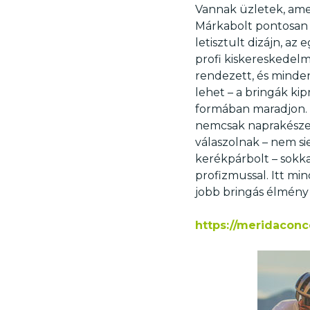
Vannak üzletek, ame
Márkabolt pontosan i
letisztult dizájn, a
profi kiskereskedelmi
rendezett, és minden
lehet – a bringák kip
formában maradjon. A
nemcsak naprakészen
válaszolnak – nem s
kerékpárbolt – sokkal
profizmussal. Itt mi
jobb bringás élmény
https://meridaconc