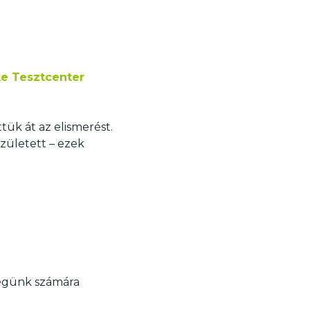
ke Tesztcenter
tük át az elismerést.
zületett – ezek
dégünk számára