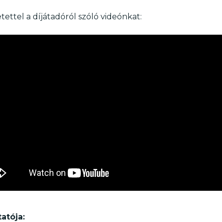
tettel a díjátadóról szóló videónkat:
atója: