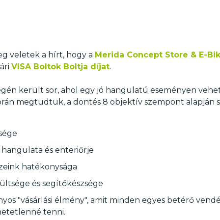
 veletek a hírt, hogy a
Merida Concept Store & E-Bi
ári
VISA Boltok Boltja díjat
.
 végén került sor, ahol egy jó hangulatú eseményen vehet
során megtudtuk, a döntés 8 objektív szempont alapján s
űsége
hangulata és enteriőrje
zeink hatékonysága
zültsége és segítőkészsége
onyos "vásárlási élmény", amit minden egyes betérő ven
hetetlenné tenni.