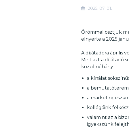
2025. 07. 01.
Örömmel osztjuk meg
elnyerte a 2025 janu
A díjátadóra április
Mint azt a díjátadó 
közül néhány:
a kínálat sokszín
a bemutatóterem 
a marketingeszkö
kollégáink felkés
valamint az a biz
igyekszünk felejt