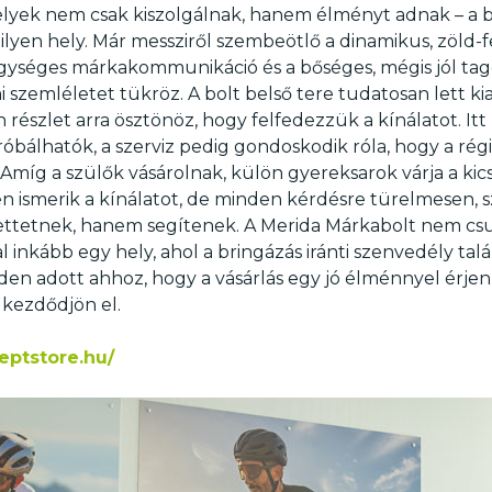
lyek nem csak kiszolgálnak, hanem élményt adnak – a 
lyen hely. Már messziről szembeötlő a dinamikus, zöld-fe
z egységes márkakommunikáció és a bőséges, mégis jól ta
 szemléletet tükröz. A bolt belső tere tudatosan lett kia
 részlet arra ösztönöz, hogy felfedezzük a kínálatot. It
róbálhatók, a szerviz pedig gondoskodik róla, hogy a rég
míg a szülők vásárolnak, külön gyereksarok várja a kicsi
 ismerik a kínálatot, de minden kérdésre türelmesen,
iettetnek, hanem segítenek. A Merida Márkabolt nem c
 inkább egy hely, ahol a bringázás iránti szenvedély talá
nden adott ahhoz, hogy a vásárlás egy jó élménnyel érje
 kezdődjön el.
eptstore.hu/