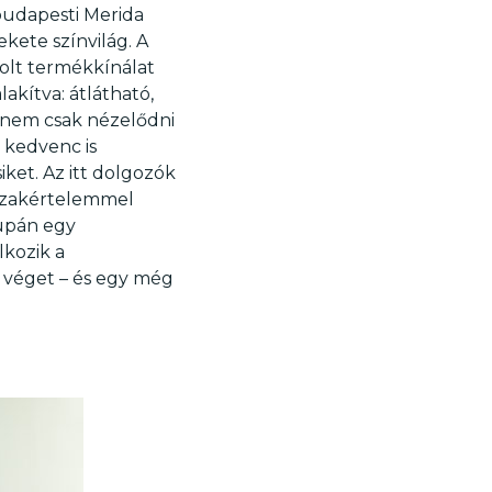
budapesti Merida
kete színvilág. A
golt termékkínálat
lakítva: átlátható,
t nem csak nézelődni
i kedvenc is
ket. Az itt dolgozók
 szakértelemmel
supán egy
lkozik a
n véget – és egy még