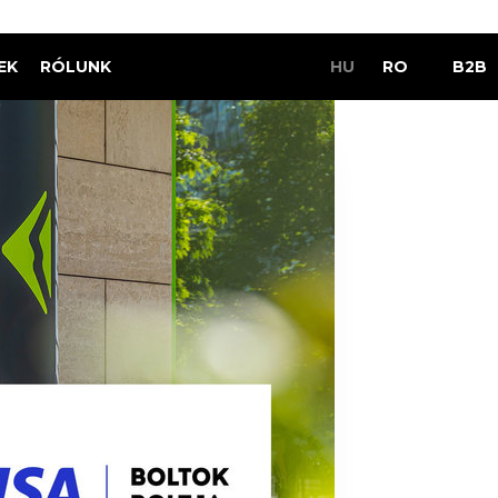
EK
RÓLUNK
HU
RO
B2B